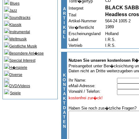
CD
Tontr�gertyp
Blues
BLACK SAB
Interpret
A
Jazz
R
Headless cro
Titel
Soundtracks
T
Artikel-Nummer
564-24 1005 2
I
Klassik
1989
K
Ver�ffentlicht
Instrumental
E
Erscheinungsland
Holland
L
Weltmusik
Label
I.R.S.
Vertrieb
I.R.S.
Geistliche Musik
Besondere Anl�sse
Nutzen Sie unseren kostenlosen R�c
Special Interest
Preisangebot unter Ber�cksichtung uns
H�rspiele
Daten nicht an Dritte weiterzugeben un
Diverse
K
O
Ihr Name:
N
eMail-Adresse:
DVD/Videos
T
Vorwahl / Telefon:
Spiele
A
kostenfrei zur�ck!
K
T
D
Haben Sie noch zus�tzliche Fragen?
A
T
E
N