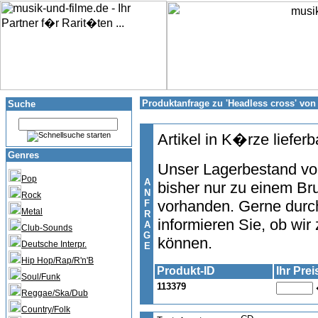
Produktanfrage zu 'Headless cross' v
Suche
Artikel in K�rze lieferb
Genres
Unser Lagerbestand von 
Pop
A
bisher nur zu einem Br
N
Rock
vorhanden. Gerne durc
F
Metal
R
informieren Sie, ob wir 
A
Club-Sounds
G
können.
Deutsche Interpr.
E
Hip Hop/Rap/R'n'B
Produkt-ID
Ihr Pre
Soul/Funk
113379
Reggae/Ska/Dub
Country/Folk