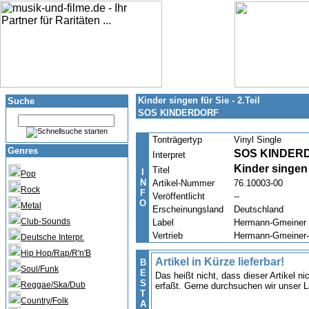
Kinder singen für Sie - 2.Teil
Suche
SOS KINDERDORF
Tonträgertyp
Vinyl Single
Genres
SOS KINDER
Interpret
Kinder singen f
Titel
I
Pop
N
Artikel-Nummer
76.10003-00
Rock
F
Veröffentlicht
--
O
Metal
Erscheinungsland
Deutschland
Club-Sounds
Label
Hermann-Gmeiner
Vertrieb
Hermann-Gmeiner
Deutsche Interpr.
Hip Hop/Rap/R'n'B
Artikel in Kürze lieferbar!
B
Soul/Funk
E
Das heißt nicht, dass dieser Artikel n
S
Reggae/Ska/Dub
erfaßt. Gerne durchsuchen wir unser L
T
Country/Folk
A