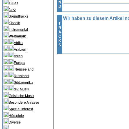
N
Blues
D
Jazz
Soundtracks
Wir haben zu diesem Artikel no
Klassik
T
R
Instrumental
A
Weltmusik
C
K
Afrika
S
Arabien
Asien
Europa
Neuseeland
Russland
Südamerika
div. Musik
Geistliche Musik
Besondere Anlässe
Special Interest
Hörspiele
Diverse