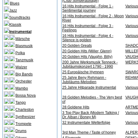
(Club Sonderauflage)
Blues
16 Hits Instrumental - Folge 1 -
Various 
Jazz
Sentimental journey
16 Hits Instrumental - Folge 2 - Moon
Various 
Soundtracks
River
Klassik
16 Hits Instrumental - Folge 3 -
Various 
Feelings
Instrumental
16 Hits Instrumental - Folge 4 -
Various 
Märsche
Silence is golden
20 Golden Greats
SHAD
Blasmusik
20 Golden Hits (Miller, Glenn)
MILLER
Polka
20 Golden Hits (Vaughn, Billy)
VAUGHN
Tanzmusik
200 Jahre Werksmusik Tenneck -
WERKS
Jubiläumskonzert 1790 - 1990
Walzer
25 Europäische Hymnen
SWARO
Big Bands
25 Jahre Beny Rehmann -
REHMA
Orchester
Jubiläums-Melodien
25 Jahre Hitparade Instrumental
Various 
Mambo
Bossa Nova
28 Golden Melodies - The Very best
VAUGHN
of
Tango
28 Goldene Hits
ARTMEI
Charleston
3 Top Play Back (Modern Talking /
Various 
Synthesizer
Dr. Alban / Boney M)
32 Instrumentale Welterfolge
Various 
Trompete
Drums
3rd Man Theme / Taste of honey
ALPERT