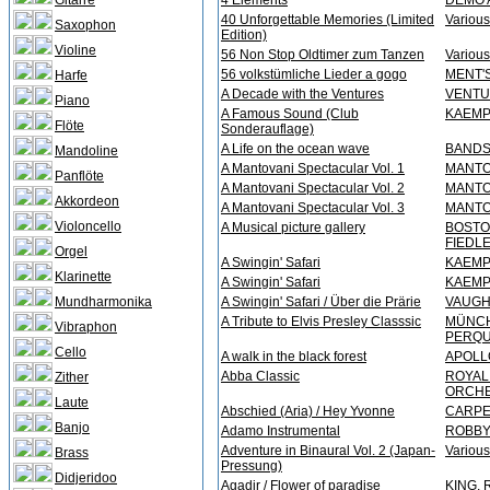
Gitarre
4 Elements
DEMO 
40 Unforgettable Memories (Limited
Various 
Saxophon
Edition)
Violine
56 Non Stop Oldtimer zum Tanzen
Various 
56 volkstümliche Lieder a gogo
MENT'S
Harfe
A Decade with the Ventures
VENT
Piano
A Famous Sound (Club
KAEMPF
Flöte
Sonderauflage)
A Life on the ocean wave
BANDS
Mandoline
A Mantovani Spectacular Vol. 1
MANTO
Panflöte
A Mantovani Spectacular Vol. 2
MANTO
Akkordeon
A Mantovani Spectacular Vol. 3
MANTO
Violoncello
A Musical picture gallery
BOSTO
FIEDLE
Orgel
A Swingin' Safari
KAEMP
Klarinette
A Swingin' Safari
KAEMPF
Mundharmonika
A Swingin' Safari / Über die Prärie
VAUGHN
A Tribute to Elvis Presley Classsic
MÜNCH
Vibraphon
PERQUE
Cello
A walk in the black forest
APOLL
Abba Classic
ROYAL
Zither
ORCH
Laute
Abschied (Aria) / Hey Yvonne
CARPE
Banjo
Adamo Instrumental
ROBBY
Adventure in Binaural Vol. 2 (Japan-
Various 
Brass
Pressung)
Didjeridoo
Agadir / Flower of paradise
KING, 