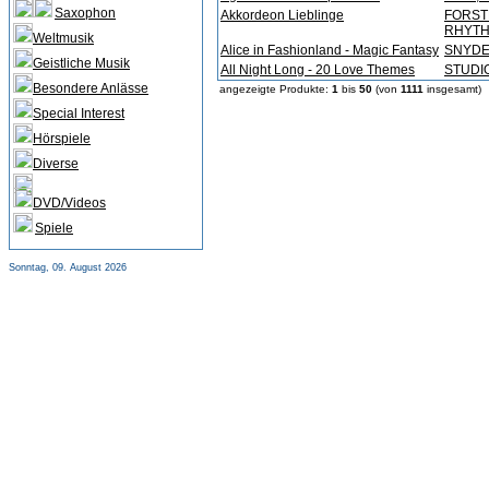
Saxophon
Akkordeon Lieblinge
FORSTE
RHYT
Weltmusik
Alice in Fashionland - Magic Fantasy
SNYDER
Geistliche Musik
All Night Long - 20 Love Themes
STUDI
Besondere Anlässe
angezeigte Produkte:
1
bis
50
(von
1111
insgesamt)
Special Interest
Hörspiele
Diverse
DVD/Videos
Spiele
Sonntag, 09. August 2026