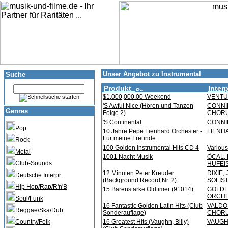
Unser Angebot zu Instrumental
Suche
Produkt
Interp
$1,000,000.00 Weekend
VENT
'S Awful Nice (Hören und Tanzen
CONNI
Genres
Folge 2)
CHOR
'S Continental
CONNIF
Pop
10 Jahre Pepe Lienhard Orchester -
LIENH
Für meine Freunde
Rock
100 Golden Instrumental Hits CD 4
Various 
Metal
1001 Nacht Musik
ÖCAL, 
Club-Sounds
HUFEIS
12 Minuten Peter Kreuder
DIXIE,
Deutsche Interpr.
(Background Record Nr. 2)
SOLIS
Hip Hop/Rap/R'n'B
15 Bärenstarke Oldtimer (91014)
GOLDE
ORCH
Soul/Funk
16 Fantastic Golden Latin Hits (Club
VALDO
Reggae/Ska/Dub
Sonderauflage)
CHOR
Country/Folk
16 Greatest Hits (Vaughn, Billy)
VAUGHN