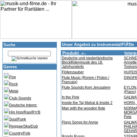
Unser Angebot zu Instrumental/FlÃ¶te
Suche
Produkt
Interp
Deutsche und niederländische
SCHNEI
Blockflötenmusik des 18.
Annette
Genres
Jahrhunderts
Toshono
Flötenzauber
HUFEIS
Pop
Flute Music (Rorem / Piston /
DINGFE
Francaix)
Rock
Flute Sounds from Jerusalem
EYLON, 
Metal
(Piano)
In the Pink
GALWAY
Club-Sounds
Inside the Taj Mahal & Inside 2
HORN, 
Deutsche Interpr.
Man with the wooden flute
NORMAN
Hip Hop/Rap/R'n'B
MORGAN
Pete
Soul/Funk
Plays Songs for Annie
GALWAY
Reggae/Ska/Dub
PHILH
GEHARD
Country/Folk
Rondo Russo
STENBE