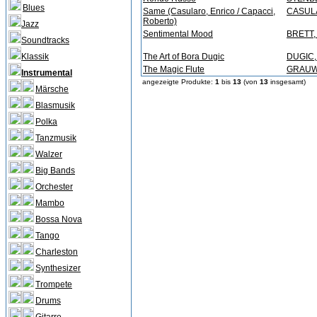
Blues
Same (Casularo, Enrico / Capacci,
CASULA
Roberto)
Jazz
Sentimental Mood
BRETT, 
Soundtracks
Klassik
The Art of Bora Dugic
DUGIC,
The Magic Flute
GRAUW
Instrumental
angezeigte Produkte:
1
bis
13
(von
13
insgesamt)
Märsche
Blasmusik
Polka
Tanzmusik
Walzer
Big Bands
Orchester
Mambo
Bossa Nova
Tango
Charleston
Synthesizer
Trompete
Drums