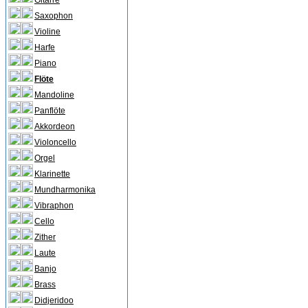
Gitarre
Saxophon
Violine
Harfe
Piano
Flöte
Mandoline
Panflöte
Akkordeon
Violoncello
Orgel
Klarinette
Mundharmonika
Vibraphon
Cello
Zither
Laute
Banjo
Brass
Didjeridoo