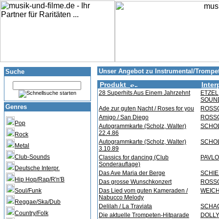
Unser Angebot zu Instrumental/Trompe
Suche
Produkt
Inter
28 Superhits Aus Einem Jahrzehnt
ETZEL,
SOUN
Genres
Ade zur guten Nacht / Roses for you
ROSSO
Amigo / San Diego
ROSSO
Pop
Autogrammkarte (Scholz, Walter)
SCHOL
22.4.86
Rock
Autogrammkarte (Scholz, Walter)
SCHOL
Metal
3.10.89
Club-Sounds
Classics for dancing (Club
PAVLOV
Sonderauflage)
Deutsche Interpr.
Das Ave Maria der Berge
SCHIE
Hip Hop/Rap/R'n'B
Das grosse Wunschkonzert
ROSSO
Soul/Funk
Das Lied vom guten Kameraden /
WEICH
Nabucco Melody
Reggae/Ska/Dub
Delilah / La Traviata
SCHAC
Country/Folk
Die aktuelle Trompeten-Hitparade
DOLLY