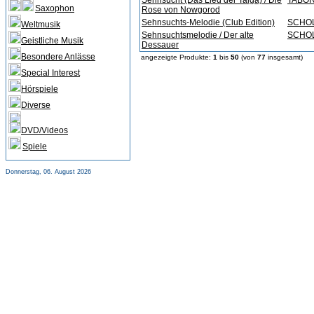
Sehnsucht (Das Lied der Taiga) / Die
TABOR,
Saxophon
Rose von Nowgorod
Sehnsuchts-Melodie (Club Edition)
SCHOL
Weltmusik
Sehnsuchtsmelodie / Der alte
SCHOL
Geistliche Musik
Dessauer
Besondere Anlässe
angezeigte Produkte:
1
bis
50
(von
77
insgesamt)
Special Interest
Hörspiele
Diverse
DVD/Videos
Spiele
Donnerstag, 06. August 2026