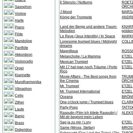
Gitarre
Il Silenzio / Notturno
ROETZE
ORCH
Saxophon
J Mood
MARSA
Violine
König der Trompete
ANDRE
Harfe
Land der Berge und andere Traum-
KNARRE
Piano
Melodien
golden
Flöte
Le Reve (Jeux Interdits) / In Space
MARKU
Mandoline
Lonesome trumpet blues / Midnight
COLLI
dreams
Panflöte
Magnifique
ROSSO
Akkordeon
Melancholie / La Mamma
ETZEL
Violoncello
Mexican Trumpet
ETZEL
Mit 17 hat man noch Träume / Porto
ETZEL
Orgel
Rico
Klarinette
Movie Affairs - The Best songs from
TRUM
the Cinema
ORCH
Mundharmonika
Mr. Trumpet
ETZEL
Vibraphon
Mr. Trumpet International
ETZEL
Cello
Oceana
BRÖNN
One o'clock jump / Trumpet blues
CLARK
Zither
Party-Pops
TATTO
Laute
Rasputin (Film Ich tötete Rasputin) /
ALEKS
Banjo
Mit dir beginnt mein Leben
Sag ja zu mir / Lory
ETZEL
Brass
Same (Mross, Stefan)
MROSS
Didjeridoo