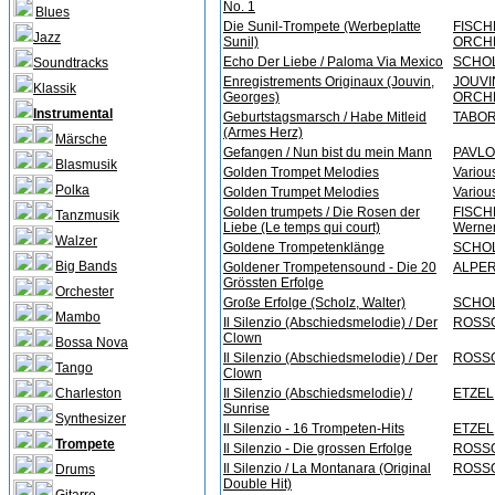
No. 1
Blues
Die Sunil-Trompete (Werbeplatte
FISCHE
Jazz
Sunil)
ORCHE
Echo Der Liebe / Paloma Via Mexico
SCHOL
Soundtracks
Enregistrements Originaux (Jouvin,
JOUVI
Klassik
Georges)
ORCH
Instrumental
Geburtstagsmarsch / Habe Mitleid
TABOR,
(Armes Herz)
Märsche
Gefangen / Nun bist du mein Mann
PAVLOV
Blasmusik
Golden Trompet Melodies
Various
Polka
Golden Trumpet Melodies
Various
Golden trumpets / Die Rosen der
FISCHE
Tanzmusik
Liebe (Le temps qui court)
Werne
Walzer
Goldene Trompetenklänge
SCHOL
Big Bands
Goldener Trompetensound - Die 20
ALPER
Grössten Erfolge
Orchester
Große Erfolge (Scholz, Walter)
SCHOL
Mambo
Il Silenzio (Abschiedsmelodie) / Der
ROSSO
Clown
Bossa Nova
Il Silenzio (Abschiedsmelodie) / Der
ROSSO
Tango
Clown
Charleston
Il Silenzio (Abschiedsmelodie) /
ETZEL
Sunrise
Synthesizer
Il Silenzio - 16 Trompeten-Hits
ETZEL
Trompete
Il Silenzio - Die grossen Erfolge
ROSSO
Il Silenzio / La Montanara (Original
ROSSO
Drums
Double Hit)