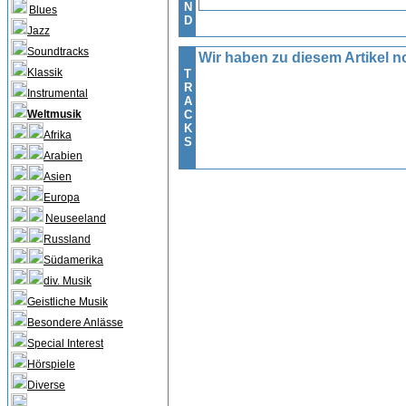
N
Blues
D
Jazz
Soundtracks
Wir haben zu diesem Artikel no
Klassik
T
R
Instrumental
A
Weltmusik
C
K
Afrika
S
Arabien
Asien
Europa
Neuseeland
Russland
Südamerika
div. Musik
Geistliche Musik
Besondere Anlässe
Special Interest
Hörspiele
Diverse