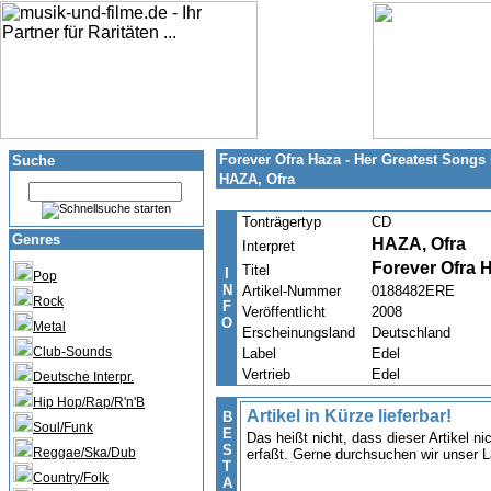
Forever Ofra Haza - Her Greatest Song
Suche
HAZA, Ofra
Tonträgertyp
CD
Genres
HAZA, Ofra
Interpret
Forever Ofra 
Titel
I
Pop
N
Artikel-Nummer
0188482ERE
Rock
F
Veröffentlicht
2008
O
Metal
Erscheinungsland
Deutschland
Club-Sounds
Label
Edel
Vertrieb
Edel
Deutsche Interpr.
Hip Hop/Rap/R'n'B
Artikel in Kürze lieferbar!
B
Soul/Funk
E
Das heißt nicht, dass dieser Artikel n
S
Reggae/Ska/Dub
erfaßt. Gerne durchsuchen wir unser L
T
Country/Folk
A