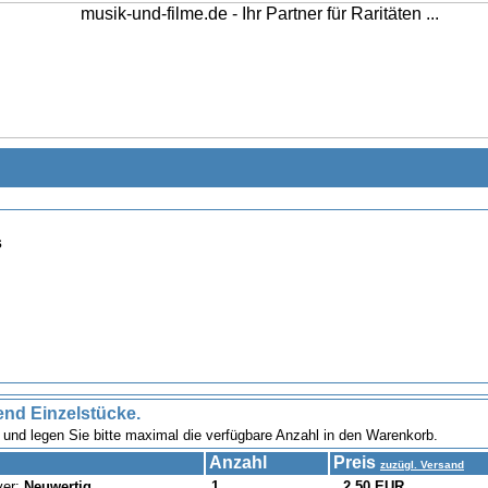
s
end Einzelstücke.
nd legen Sie bitte maximal die verfügbare Anzahl in den Warenkorb.
Anzahl
Preis
zuzügl. Versand
ver:
Neuwertig
1
2,50 EUR