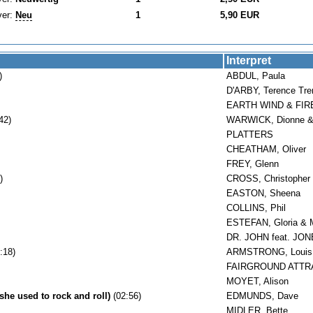
ver:
Neu
1
5,90 EUR
Interpret
)
ABDUL, Paula
D'ARBY, Terence Tre
EARTH WIND & FIR
42)
WARWICK, Dionne 
PLATTERS
CHEATHAM, Oliver
FREY, Glenn
)
CROSS, Christopher
EASTON, Sheena
COLLINS, Phil
ESTEFAN, Gloria 
DR. JOHN feat. JONE
:18)
ARMSTRONG, Louis
FAIRGROUND ATTR
MOYET, Alison
she used to rock and roll)
(02:56)
EDMUNDS, Dave
MIDLER, Bette