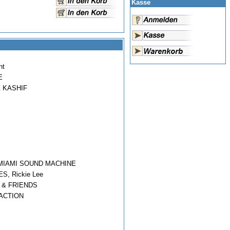
Kasse
nt
E
& KASHIF
& MIAMI SOUND MACHINE
S, Rickie Lee
 & FRIENDS
ACTION