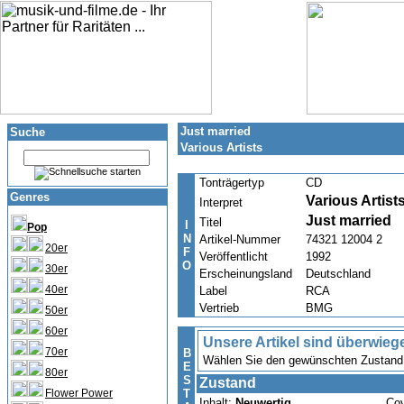
Just married
Suche
Various Artists
Tonträgertyp
CD
Genres
Various Artist
Interpret
Just married
Titel
I
Pop
N
Artikel-Nummer
74321 12004 2
20er
F
Veröffentlicht
1992
O
30er
Erscheinungsland
Deutschland
40er
Label
RCA
Vertrieb
BMG
50er
60er
Unsere Artikel sind überwieg
70er
B
Wählen Sie den gewünschten Zustand u
E
80er
S
Zustand
Flower Power
T
Inhalt:
Neuwertig
Co