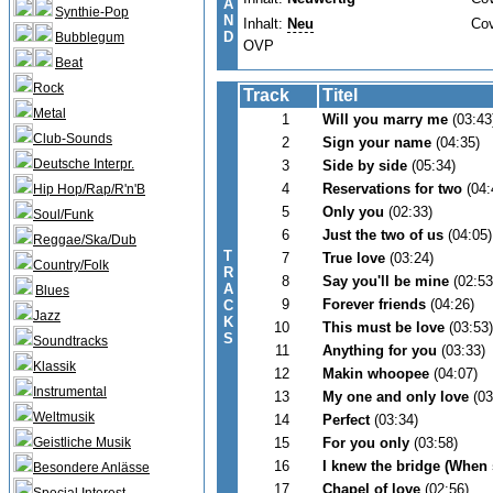
A
Synthie-Pop
N
Inhalt:
Neu
Co
D
Bubblegum
OVP
Beat
Rock
Track
Titel
Metal
1
Will you marry me
(03:43
Club-Sounds
2
Sign your name
(04:35)
Deutsche Interpr.
3
Side by side
(05:34)
4
Reservations for two
(04:
Hip Hop/Rap/R'n'B
5
Only you
(02:33)
Soul/Funk
6
Just the two of us
(04:05)
Reggae/Ska/Dub
T
7
True love
(03:24)
Country/Folk
R
8
Say you'll be mine
(02:53
A
Blues
9
Forever friends
(04:26)
C
Jazz
K
10
This must be love
(03:53)
S
Soundtracks
11
Anything for you
(03:33)
Klassik
12
Makin whoopee
(04:07)
Instrumental
13
My one and only love
(03
Weltmusik
14
Perfect
(03:34)
Geistliche Musik
15
For you only
(03:58)
16
I knew the bridge (When 
Besondere Anlässe
17
Chapel of love
(02:56)