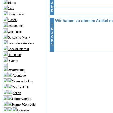
Blues
A
N
Jazz
D
Soundtracks
Klassik
Wir haben zu diesem Artikel no
T
Instrumental
R
Weltmusik
A
C
Geistliche Musik
K
Besondere Anlässe
S
Special Interest
Hörspiele
Diverse
DVD/Videos
Abenteuer
Science Fiction
Zeichentrick
Action
Horror/Vampir
Humor/Komödie
Comedy