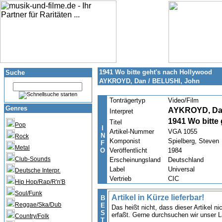
1941 Wo bitte geht's nach Hollywood
Suche
AYKROYD, Dan / BELUSHI, John
Tonträgertyp
Video/Film
Genres
AYKROYD, Dan
Interpret
1941 Wo bitte
Titel
Pop
I
Artikel-Nummer
VGA 1055
N
Rock
Komponist
Spielberg, Steven
F
Metal
O
Veröffentlicht
1984
Club-Sounds
Erscheinungsland
Deutschland
Label
Universal
Deutsche Interpr.
Vertrieb
CIC
Hip Hop/Rap/R'n'B
Soul/Funk
Artikel in Kürze lieferbar!
B
Reggae/Ska/Dub
E
Das heißt nicht, dass dieser Artikel n
S
erfaßt. Gerne durchsuchen wir unser L
Country/Folk
T