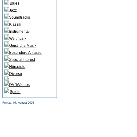
Blues
Jazz
Soundtracks
Klassik
Instrumental
Weltmusik
Geistliche Musik
Besondere Anlässe
Special Interest
Hörspiele
Diverse
DVD/Videos
Spiele
Freitag, 07. August 2026