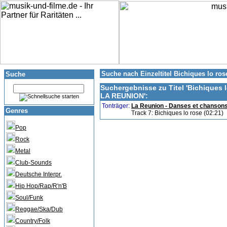
Suche nach Einzeltitel Bichiques lo
Suche
Suchergebnisse zu Titel '
Bichiques l
LA REUNION'
:
Tonträger:
La Reunion - Danses et chanson
Genres
Track 7: Bichiques lo rose (02:21)
Pop
Rock
Metal
Club-Sounds
Deutsche Interpr.
Hip Hop/Rap/R'n'B
Soul/Funk
Reggae/Ska/Dub
Country/Folk