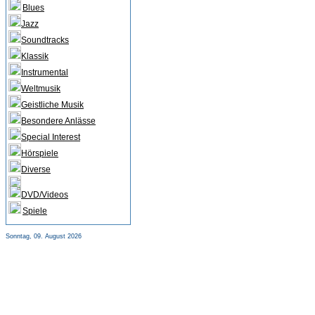
Blues
Jazz
Soundtracks
Klassik
Instrumental
Weltmusik
Geistliche Musik
Besondere Anlässe
Special Interest
Hörspiele
Diverse
DVD/Videos
Spiele
Sonntag, 09. August 2026