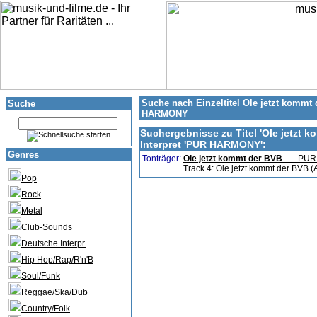
Suche nach Einzeltitel Ole jetzt kommt 
Suche
HARMONY
Suchergebnisse zu Titel '
Ole jetzt k
Interpret '
PUR HARMONY'
:
Genres
Tonträger:
Ole jetzt kommt der BVB
- PU
Track 4: Ole jetzt kommt der BVB (A
Pop
Rock
Metal
Club-Sounds
Deutsche Interpr.
Hip Hop/Rap/R'n'B
Soul/Funk
Reggae/Ska/Dub
Country/Folk