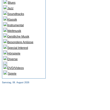
Blues
Jazz
Soundtracks
Klassik
Instrumental
Weltmusik
Geistliche Musik
Besondere Anlässe
Special Interest
Hörspiele
Diverse
DVD/Videos
Spiele
Samstag, 08. August 2026