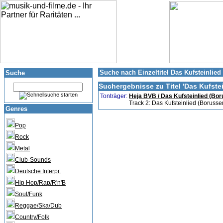
Suche nach Einzeltitel Das Kufsteinlie
Suche
Suchergebnisse zu Titel '
Das Kufstei
Tonträger:
Heja BVB / Das Kufsteinlied (Bor
Track 2: Das Kufsteinlied (Borusse
Genres
Pop
Rock
Metal
Club-Sounds
Deutsche Interpr.
Hip Hop/Rap/R'n'B
Soul/Funk
Reggae/Ska/Dub
Country/Folk