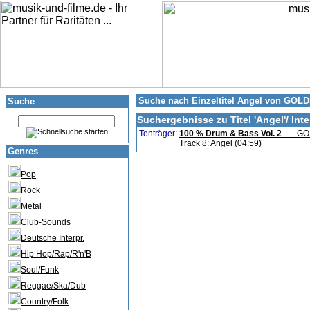
Suche nach Einzeltitel Angel von GOLD
Suche
Suchergebnisse zu Titel '
Angel
'/ Inte
Tonträger:
100 % Drum & Bass Vol. 2
- GO
Track 8: Angel (04:59)
Genres
Pop
Rock
Metal
Club-Sounds
Deutsche Interpr.
Hip Hop/Rap/R'n'B
Soul/Funk
Reggae/Ska/Dub
Country/Folk