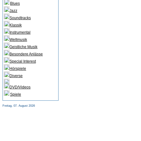
Blues
Jazz
Soundtracks
Klassik
Instrumental
Weltmusik
Geistliche Musik
Besondere Anlässe
Special Interest
Hörspiele
Diverse
DVD/Videos
Spiele
Freitag, 07. August 2026