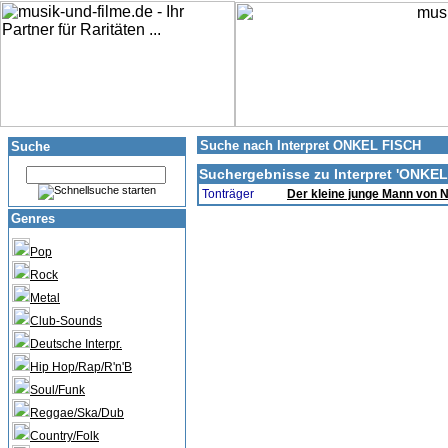
Suche nach Interpret ONKEL FISCH
Suche
Suchergebnisse zu Interpret '
ONKEL
Tonträger
Der kleine junge Mann von 
Genres
Pop
Rock
Metal
Club-Sounds
Deutsche Interpr.
Hip Hop/Rap/R'n'B
Soul/Funk
Reggae/Ska/Dub
Country/Folk