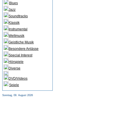
Blues
Jazz
Soundtracks
Klassik
Instrumental
Weltmusik
Geistliche Musik
Besondere Anlässe
Special Interest
Hörspiele
Diverse
DVD/Videos
Spiele
Sonntag, 09. August 2026