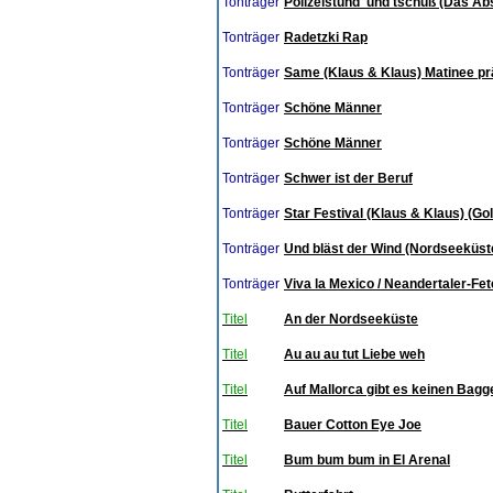
Tonträger
Polizeistund' und tschüß (Das Ab
Tonträger
Radetzki Rap
Tonträger
Same (Klaus & Klaus) Matinee pr
Tonträger
Schöne Männer
Tonträger
Schöne Männer
Tonträger
Schwer ist der Beruf
Tonträger
Star Festival (Klaus & Klaus) (Go
Tonträger
Und bläst der Wind (Nordseeküste 
Tonträger
Viva la Mexico / Neandertaler-Fet
Titel
An der Nordseeküste
Titel
Au au au tut Liebe weh
Titel
Auf Mallorca gibt es keinen Bag
Titel
Bauer Cotton Eye Joe
Titel
Bum bum bum in El Arenal