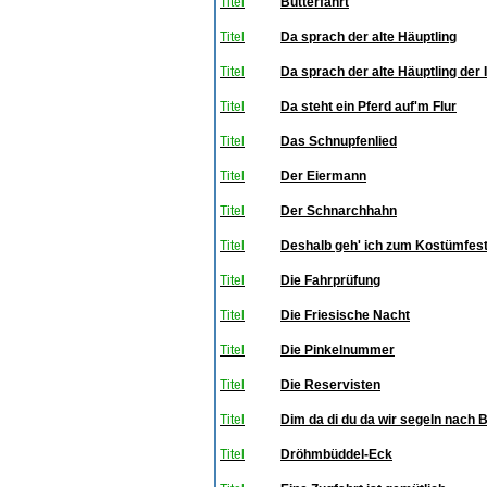
Titel
Butterfahrt
Titel
Da sprach der alte Häuptling
Titel
Da sprach der alte Häuptling der 
Titel
Da steht ein Pferd auf'm Flur
Titel
Das Schnupfenlied
Titel
Der Eiermann
Titel
Der Schnarchhahn
Titel
Deshalb geh' ich zum Kostümfes
Titel
Die Fahrprüfung
Titel
Die Friesische Nacht
Titel
Die Pinkelnummer
Titel
Die Reservisten
Titel
Dim da di du da wir segeln nach
Titel
Dröhmbüddel-Eck