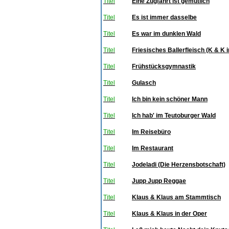
Titel
Eine Zugfahrt ist gemütlich
Titel
Es ist immer dasselbe
Titel
Es war im dunklen Wald
Titel
Friesisches Ballerfleisch (K & K
Titel
Frühstücksgymnastik
Titel
Gulasch
Titel
Ich bin kein schöner Mann
Titel
Ich hab' im Teutoburger Wald
Titel
Im Reisebüro
Titel
Im Restaurant
Titel
Jodeladi (Die Herzensbotschaft)
Titel
Jupp Jupp Reggae
Titel
Klaus & Klaus am Stammtisch
Titel
Klaus & Klaus in der Oper