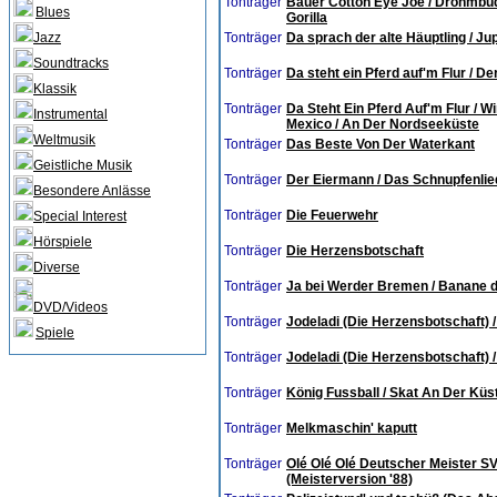
Tonträger
Bauer Cotton Eye Joe / Dröhmbüd
Blues
Gorilla
Jazz
Tonträger
Da sprach der alte Häuptling / J
Soundtracks
Tonträger
Da steht ein Pferd auf'm Flur / 
Klassik
Tonträger
Da Steht Ein Pferd Auf'm Flur / Wi
Instrumental
Mexico / An Der Nordseeküste
Weltmusik
Tonträger
Das Beste Von Der Waterkant
Geistliche Musik
Tonträger
Der Eiermann / Das Schnupfenlie
Besondere Anlässe
Tonträger
Die Feuerwehr
Special Interest
Hörspiele
Tonträger
Die Herzensbotschaft
Diverse
Tonträger
Ja bei Werder Bremen / Banane du 
DVD/Videos
Tonträger
Jodeladi (Die Herzensbotschaft)
Spiele
Tonträger
Jodeladi (Die Herzensbotschaft)
Tonträger
König Fussball / Skat An Der Küs
Tonträger
Melkmaschin' kaputt
Tonträger
Olé Olé Olé Deutscher Meister S
(Meisterversion '88)