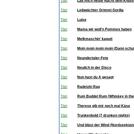
Titel
Laß mich heute Nacht dein Knuts
Titel
Leibwächter Grimmi Gorilla
Titel
Luise
Titel
Mama wir woll'n Pommes haben
Titel
Melkmaschin' kaputt
Titel
Moin moin moin moin (Dann schuf 
Titel
Neandertaler-Fete
Titel
Neulich in der Disco
Titel
Nun hast du A gesagt
Titel
Radetzki Rap
Titel
Rum Buddel Rum (Whiskey in the 
Titel
Therese gib mir noch mal Käse
Titel
Trunkenbold (7 drunken nights)
Titel
Und bläst der Wind (Nordseeküste