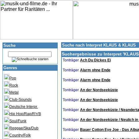
Suche nach Interpret KLAUS & KLAUS
Suche
Suchergebnisse zu Interpret '
KLAUS
Tonträger
Ach Du Dickes Ei
Genres
Tonträger
Alarm ohne Ende
Pop
Tonträger
Alarm ohne Ende
Rock
Tonträger
An der Nordseeküste
Metal
Club-Sounds
Tonträger
An der Nordseeküste
Deutsche Interpr.
Tonträger
An der Nordseeküste / Neandertal
Hip Hop/Rap/R'n'B
Tonträger
An der Nordseeküste / Neulich in
Soul/Funk
Reggae/Ska/Dub
Tonträger
Bauer Cotton Eye Joe - Das Alb
Country/Folk