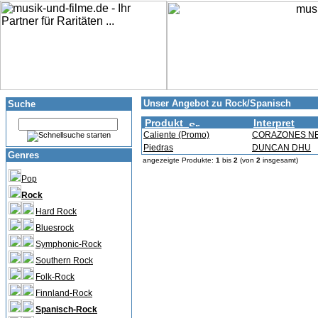
Unser Angebot zu Rock/Spanisch
Suche
Produkt
Interpret
Caliente (Promo)
CORAZONES N
Piedras
DUNCAN DHU
Genres
angezeigte Produkte:
1
bis
2
(von
2
insgesamt)
Pop
Rock
Hard Rock
Bluesrock
Symphonic-Rock
Southern Rock
Folk-Rock
Finnland-Rock
Spanisch-Rock