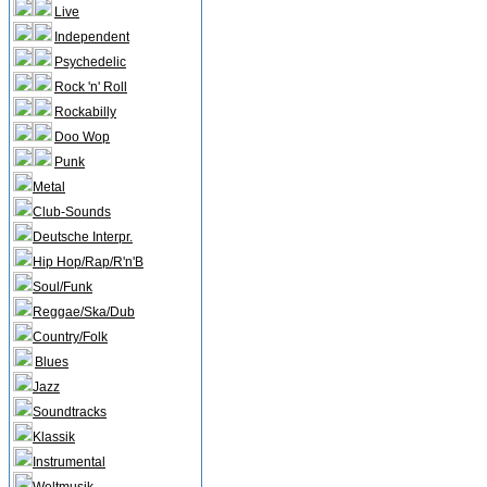
Live
Independent
Psychedelic
Rock 'n' Roll
Rockabilly
Doo Wop
Punk
Metal
Club-Sounds
Deutsche Interpr.
Hip Hop/Rap/R'n'B
Soul/Funk
Reggae/Ska/Dub
Country/Folk
Blues
Jazz
Soundtracks
Klassik
Instrumental