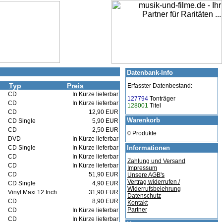
Datenbank-Info
Typ
Preis
Erfasster Datenbestand:
CD
In Kürze lieferbar
127794
Tonträger
CD
In Kürze lieferbar
128001
Titel
CD
12,90 EUR
Warenkorb
CD Single
5,90 EUR
CD
2,50 EUR
0 Produkte
DVD
In Kürze lieferbar
CD Single
In Kürze lieferbar
Informationen
CD
In Kürze lieferbar
Zahlung und Versand
CD
In Kürze lieferbar
Impressum
CD
51,90 EUR
Unsere AGB's
Vertrag widerrufen /
CD Single
4,90 EUR
Widerrufsbelehrung
Vinyl Maxi 12 Inch
31,90 EUR
Datenschutz
CD
8,90 EUR
Kontakt
Partner
CD
In Kürze lieferbar
CD
In Kürze lieferbar