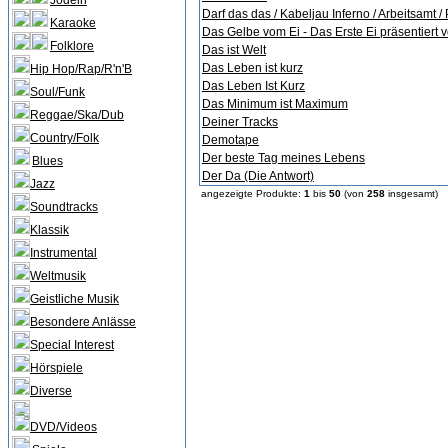
Jodeln
Darf das das / Kabeljau Inferno / Arbeitsamt 
Karaoke
Das Gelbe vom Ei - Das Erste Ei präsentiert 
Folklore
Das ist Welt
Das Leben ist kurz
Hip Hop/Rap/R'n'B
Das Leben Ist Kurz
Soul/Funk
Das Minimum ist Maximum
Reggae/Ska/Dub
Deiner Tracks
Country/Folk
Demotape
Der beste Tag meines Lebens
Blues
Der Da (Die Antwort)
Jazz
angezeigte Produkte:
1
bis
50
(von
258
insgesamt)
Soundtracks
Klassik
Instrumental
Weltmusik
Geistliche Musik
Besondere Anlässe
Special Interest
Hörspiele
Diverse
DVD/Videos