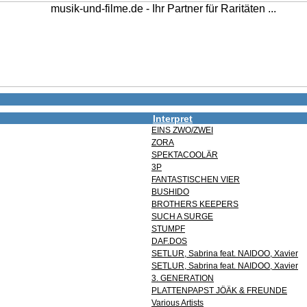
Interpret
EINS ZWO/ZWEI
ZORA
SPEKTACOOLÄR
3P
FANTASTISCHEN VIER
BUSHIDO
BROTHERS KEEPERS
SUCH A SURGE
STUMPF
DAF.DOS
SETLUR, Sabrina feat. NAIDOO, Xavier
SETLUR, Sabrina feat. NAIDOO, Xavier
3. GENERATION
PLATTENPAPST JÖÄK & FREUNDE
Various Artists