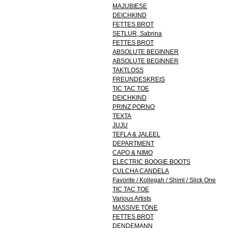
MAJUBIESE
DEICHKIND
FETTES BROT
SETLUR, Sabrina
FETTES BROT
ABSOLUTE BEGINNER
ABSOLUTE BEGINNER
TAKTLOSS
FREUNDESKREIS
TIC TAC TOE
DEICHKIND
PRINZ PORNO
TEXTA
JUJU
TEFLA & JALEEL
DEPARTMENT
CAPO & NIMO
ELECTRIC BOOGIE BOOTS
CULCHA CANDELA
Favorite / Kollegah / Shiml / Slick One
TIC TAC TOE
Various Artists
MASSIVE TÖNE
FETTES BROT
DENDEMANN