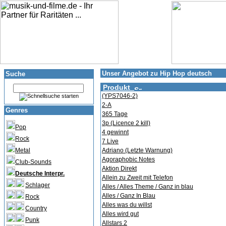
Unser Angebot zu Hip Hop deutsch
Suche
Produkt
(YPS7046-2)
2-A
Genres
365 Tage
3p (Licence 2 kill)
Pop
4 gewinnt
Rock
7 Live
Metal
Adriano (Letzte Warnung)
Agoraphobic Notes
Club-Sounds
Aktion Direkt
Deutsche Interpr.
Allein zu Zweit mit Telefon
Schlager
Alles / Alles Theme / Ganz in blau
Alles / Ganz In Blau
Rock
Alles was du willst
Country
Alles wird gut
Punk
Allstars 2