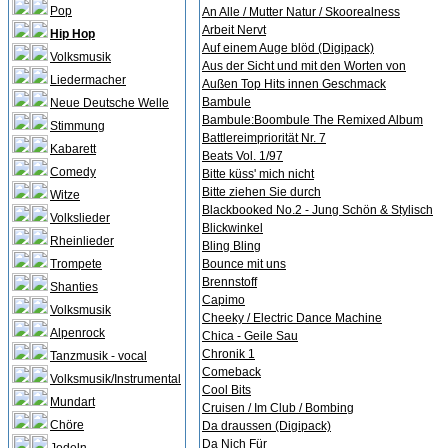
Pop
An Alle / Mutter Natur / Skoorealness
Arbeit Nervt
Hip Hop
Auf einem Auge blöd (Digipack)
Volksmusik
Aus der Sicht und mit den Worten von
Liedermacher
Außen Top Hits innen Geschmack
Bambule
Neue Deutsche Welle
Bambule:Boombule The Remixed Album
Stimmung
Battlereimpriorität Nr. 7
Kabarett
Beats Vol. 1/97
Comedy
Bitte küss' mich nicht
Bitte ziehen Sie durch
Witze
Blackbooked No.2 - Jung Schön & Stylisch
Volkslieder
Blickwinkel
Rheinlieder
Bling Bling
Trompete
Bounce mit uns
Brennstoff
Shanties
Capimo
Volksmusik
Cheeky / Electric Dance Machine
Alpenrock
Chica - Geile Sau
Chronik 1
Tanzmusik - vocal
Comeback
Volksmusik/Instrumental
Cool Bits
Mundart
Cruisen / Im Club / Bombing
Chöre
Da draussen (Digipack)
Da Nich Für