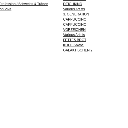
/ Profession / Schweiss & Tränen
DEICHKIND
von Viva
Various Artists
3. GENERATION
CAPPUCCINO
CAPPUCCINO
VORZEICHEN
Various Artists
FETTES BROT
KOOL SAVAS
GALAKTISCHEN 2