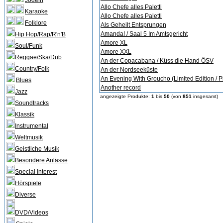
Jodeln
Allo Chefe alles Paletti
Karaoke
Allo Chefe alles Paletti
Folklore
Als Geheilt Entsprungen
Amanda! / Saal 5 Im Amtsgericht
Hip Hop/Rap/R'n'B
Amore XL
Soul/Funk
Amore XXL
Reggae/Ska/Dub
An der Copacabana / Küss die Hand ÖSV
Country/Folk
An der Nordseeküste
An Evening With Groucho (Limited Edition / P
Blues
Another record
Jazz
angezeigte Produkte:
1
bis
50
(von
851
insgesamt)
Soundtracks
Klassik
Instrumental
Weltmusik
Geistliche Musik
Besondere Anlässe
Special Interest
Hörspiele
Diverse
DVD/Videos