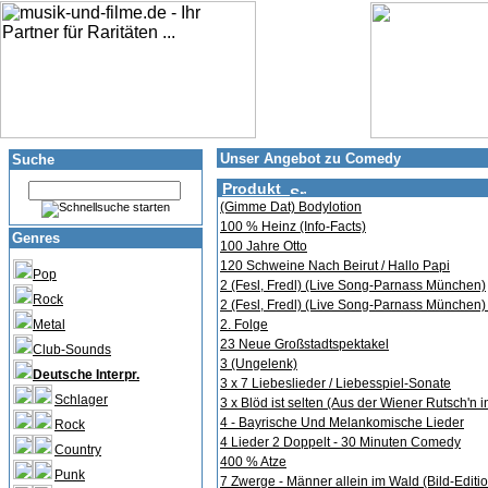
Unser Angebot zu Comedy
Suche
Produkt
(Gimme Dat) Bodylotion
100 % Heinz (Info-Facts)
Genres
100 Jahre Otto
120 Schweine Nach Beirut / Hallo Papi
Pop
2 (Fesl, Fredl) (Live Song-Parnass München)
Rock
2 (Fesl, Fredl) (Live Song-Parnass München) 
Metal
2. Folge
23 Neue Großstadtspektakel
Club-Sounds
3 (Ungelenk)
Deutsche Interpr.
3 x 7 Liebeslieder / Liebesspiel-Sonate
Schlager
3 x Blöd ist selten (Aus der Wiener Rutsch'n
4 - Bayrische Und Melankomische Lieder
Rock
4 Lieder 2 Doppelt - 30 Minuten Comedy
Country
400 % Atze
Punk
7 Zwerge - Männer allein im Wald (Bild-Editi