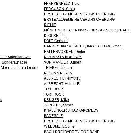
FRANKENFELD, Peter
FERGUSON, Craig
ERSTE ALLGEMEINE VERUNSICHERUNG
ERSTE ALLGEMEINE VERUNSICHERUNG
RICHIE
MÜNCHNER LACH- und SCHIESSGESELLSCHAFT
KLOCKE, Piet
POLT, Gerhard
CARREY, Jim / MCNEICE, Ian / CALLOW, Simon
HALLERVORDEN, Dieter
ig Der Singende Wal
KAMINSKI & KONJACK
r (Sonderauflage)
VON MANGER, Jürgen
/ Meint die den oder den
TRIEBEL, Jürgen
KLAUS & KLAUS
ALBRECHT, Helmut F.
ALBRECHT, Helmut F.
TORFROCK
TORFROCK
ne
KRÜGER, Mike
JÜRGENS, Stefan
KNALLINGER'S RADIO-KOMEDY
BADESALZ
ERSTE ALLGEMEINE VERUNSICHERUNG
WILLUMEIT, Günter
BACH DREI BARDEN EINE BAND