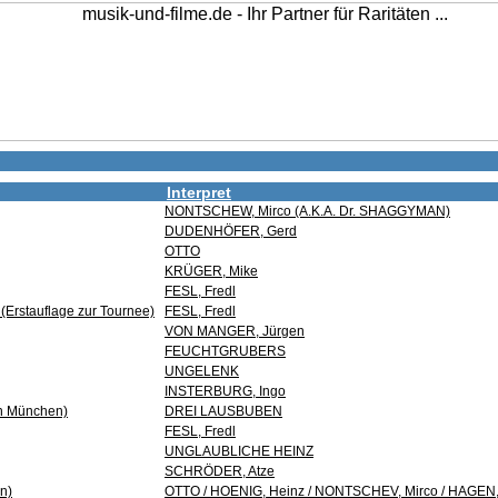
Interpret
NONTSCHEW, Mirco (A.K.A. Dr. SHAGGYMAN)
DUDENHÖFER, Gerd
OTTO
KRÜGER, Mike
FESL, Fredl
(Erstauflage zur Tournee)
FESL, Fredl
VON MANGER, Jürgen
FEUCHTGRUBERS
UNGELENK
INSTERBURG, Ingo
 in München)
DREI LAUSBUBEN
FESL, Fredl
UNGLAUBLICHE HEINZ
SCHRÖDER, Atze
on)
OTTO / HOENIG, Heinz / NONTSCHEV, Mirco / HAGEN,