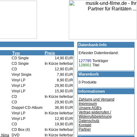
Datenbank-Info
Typ
Preis
Erfasster Datenbestand:
CD Single
14,90 EUR
127795
Tonträger
CD Single
In Kürze lieferbar
128001
Titel
CD
12,90 EUR
Warenkorb
Vinyl Single
7,90 EUR
Vinyl LP
8,90 EUR
0 Produkte
Vinyl LP
29,90 EUR
Vinyl LP
15,90 EUR
Informationen
CD
In Kürze lieferbar
Zahlung und Versand
CD
29,90 EUR
Impressum
Doppel-CD-Album
36,90 EUR
Unsere AGB's
Vertrag widerrufen /
Vinyl LP
In Kürze lieferbar
Widerrufsbelehrung
Vinyl LP
12,90 EUR
Datenschutz
CD
19,90 EUR
Kontakt
Partner
CD Box (4)
In Kürze lieferbar
 Nina
DVD
In Kürze lieferbar