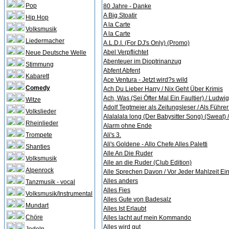
Pop
80 Jahre - Danke
A Big Stoatir
Hip Hop
A la Carte
Volksmusik
A la Carte
Liedermacher
A.L.D.I. (For DJ's Only) (Promo)
Abel Verpflichtet
Neue Deutsche Welle
Abenteuer im Dioptrinanzug
Stimmung
Abfent Abfent
Kabarett
Ace Ventura - Jetzt wird?s wild
Comedy
Ach Du Lieber Harry / Nix Geht Über Krimis
Ach, Was (Sei Öfter Mal Ein Faultier) / Ludw
Witze
Adolf Tegtmeier als Zeitungsleser / Als Führe
Volkslieder
Alalalala long (Der Babysitter Song) (Sweat) 
Rheinlieder
Alarm ohne Ende
Trompete
Ali's 3.
Ali's Goldene - Allo Chefe Alles Paletti
Shanties
Alle An Die Ruder
Volksmusik
Alle an die Ruder (Club Edition)
Alpenrock
Alle Sprechen Davon / Vor Jeder Mahlzeit Ei
Alles anders
Tanzmusik - vocal
Alles Fies
Volksmusik/Instrumental
Alles Gute von Badesalz
Mundart
Alles Ist Erlaubt
Chöre
Alles lacht auf mein Kommando
Alles wird gut