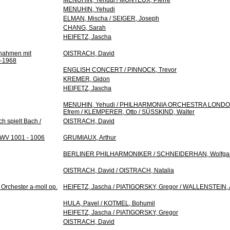
MENUHIN, Yehudi / MONTEUX, Pierre
MENUHIN, Yehudi
ELMAN, Mischa / SEIGER, Joseph
CHANG, Sarah
HEIFETZ, Jascha
fnahmen mit
OISTRACH, David
9-1968
ENGLISH CONCERT / PINNOCK, Trevor
KREMER, Gidon
HEIFETZ, Jascha
MENUHIN, Yehudi / PHILHARMONIA ORCHESTRA LONDON
Efrem / KLEMPERER, Otto / SÜSSKIND, Walter
h spielt Bach /
OISTRACH, David
 BWV 1001 - 1006
GRUMIAUX, Arthur
BERLINER PHILHARMONIKER / SCHNEIDERHAN, Wolfga
OISTRACH, David / OISTRACH, Natalia
 Orchester a-moll op.
HEIFETZ, Jascha / PIATIGORSKY, Gregor / WALLENSTEIN, A
HULA, Pavel / KOTMEL, Bohumil
HEIFETZ, Jascha / PIATIGORSKY, Gregor
OISTRACH, David