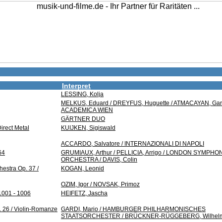
Interpret
LESSING, Kolja
MELKUS, Eduard / DREYFUS, Huguette / ATMACAYAN, Ga
ACADEMICA WIEN
GÄRTNER DUO
Direct Metal
KUIJKEN, Sigiswald
ACCARDO, Salvatore / INTERNAZIONALI DI NAPOLI
64
GRUMIAUX, Arthur / PELLICIA, Arrigo / LONDON SYMPHO
ORCHESTRA / DAVIS, Colin
hestra Op. 37 /
KOGAN, Leonid
OZIM, Igor / NOVSAK, Primoz
 1001 - 1006
HEIFETZ, Jascha
. 26 / Violin-Romanze
GARDI, Mario / HAMBURGER PHILHARMONISCHES
STAATSORCHESTER / BRÜCKNER-RÜGGEBERG, Wilhel