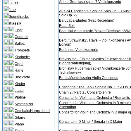
Arthur Grumiaux spielt 7 Violinkonzerte
Blues
Jazz
Aus 24 Capricen für Violine Solo Op. 1 / Aus 
Solo Op. 27
Soundtracks
Barucaba-Etudes (First Recording)
Klassik
Beau Soir
Oper
Beautiful violin music (Mozart/Beethoven/Viva
Operette
Berg / Strawinsky / Ravel - Violinkonzerte ( 
Ballett
Edition)
Berühmte Violinkonzerte
Trompete
Klarinette
Bravissimo - Ein glanzvolles Feuerwerk ber
(Sonderanfertigung)
Orgel
Bronislav Huberman spielt Violinkonzerte v
Harfe
Tschaikowsky
Blockflöte
Bruch/Mendelssohn Violin Concertos
Kinder
Chaconne / The Lark / Sonate No. 1 in A Op. 
Laute
Chain 2 / Partita / Concerto en re
Violine
Concerto for Violin and Orchestra / Romantic
Concerto for Violin and Orchestra in B minor 
Synthesizer
Ascending
Cembalo/Harpsichord
Concerto for Violin and Orchstra in D major o
Gitarre
Concerto in D Minor / Sonata in D Major
Piano