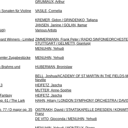
GRUMIAUX, Arthur
6 Sonaten für Violine
VASILE, Cornelia
KREMER, Gidon / GRINDENKO, Tatjana
JANSEN, Janine / GOLAN, Itamar
ldi)
Various Artists
Award Winners - Limited
ZIMMERMANN, Frank Peter / RADIO SINFONIEORCHEST
STUTTGART / GELMETTI, Gianluigi
MENUHIN, Yehudi
ühmter Zugabestücke
MENUHIN, Yehudi
on Brahms und
HUBERMAN, Bronislaw
BELL, Joshua/ACADEMY OF ST MARTIN IN THE FIELDS-
Neville
13
HEIFETZ, Jascha
MUTTER, Anne-Sophie
 Fantasy
HEIFETZ, Jascha
op. 61 / The Lark
HAHN, Hilary / LONDON SYMPHONY ORCHESTRA / DAVIS, 
p. 77 / D major op. 35
OISTRAKH, David / STAATSKAPELLE DRESDEN / KONWI
Franz
DE VITO, Gioconda / MENUHIN, Yehudi