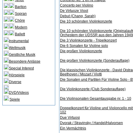
Tenor
Concerto No. 1 en re majeur
Concerto per Violino
Bariton
De Virtuoze Viool
Sopran
Debut (Chang, Sarah)
Chöre
Die 10 schönsten Violinkonzerte
Modern
Die 10 schönsten Violinkonzerte (Originalau
Ballett
Orchestern der UDSSR aus den Jahren 194
Die 3 Violinkonzerte - Tripelkonzert
Instrumental
Die 6 Sonaten für Violine solo
Weltmusik
Die großen Violinkonzerte
Geistliche Musik
Die großen Violinkonzerte (Sonderauflage)
Besondere Anlässe
Special Interest
Die klassischen Violinkonzerte - David Oistrac
Beethoven / Mozart / Viotti
Hörspiele
Die Sonaten und Partiten Für Violine Solo -
Diverse
Die Violinkonzerte (Club Sonderauflage)
DVD/Videos
Die Violinsonaten Gesamtausgabe nr. 1 - 10
Spiele
Doppelkonzert für Violine und Violoncello mit
102
Due Virtuosi
Dvorak / Stravinsky / Handel/Halvorsen
Ein Vermächtnis