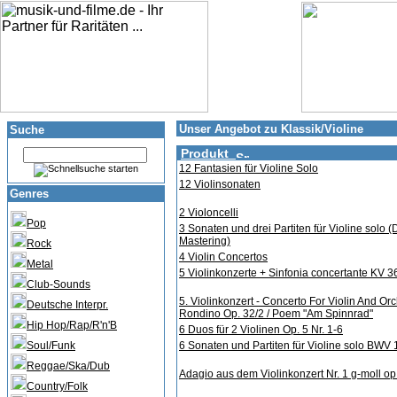
Unser Angebot zu Klassik/Violine
Suche
Produkt
12 Fantasien für Violine Solo
12 Violinsonaten
Genres
2 Violoncelli
Pop
3 Sonaten und drei Partiten für Violine solo (
Mastering)
Rock
4 Violin Concertos
Metal
5 Violinkonzerte + Sinfonia concertante KV 3
Club-Sounds
5. Violinkonzert - Concerto For Violin And Orc
Deutsche Interpr.
Rondino Op. 32/2 / Poem "Am Spinnrad"
Hip Hop/Rap/R'n'B
6 Duos für 2 Violinen Op. 5 Nr. 1-6
Soul/Funk
6 Sonaten und Partiten für Violine solo BWV
Reggae/Ska/Dub
Adagio aus dem Violinkonzert Nr. 1 g-moll op
Country/Folk