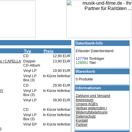
Datenbank-Info
Typ
Preis
Erfasster Datenbestand:
CD
12,90 EUR
127794
Tonträger
ro / CAPELLA
Doppel-
13,90 EUR
128001
Titel
CD-Album
Vinyl LP
19,90 EUR
Warenkorb
Vinyl LP
In Kürze lieferbar
0 Produkte
Box (3)
CD
29,90 EUR
Informationen
NY
Vinyl LP
In Kürze lieferbar
Box (3)
Zahlung und Versand
Impressum
Vinyl LP
39,90 EUR
Unsere AGB's
Vertrag widerrufen /
CD
In Kürze lieferbar
Widerrufsbelehrung
Vinyl LP
In Kürze lieferbar
Datenschutz
Box (3)
Kontakt
Vinyl EP
In Kürze lieferbar
Partner
m