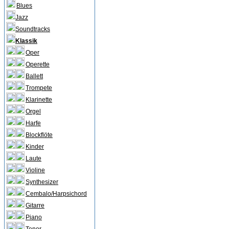
Blues
Jazz
Soundtracks
Klassik
Oper
Operette
Ballett
Trompete
Klarinette
Orgel
Harfe
Blockflöte
Kinder
Laute
Violine
Synthesizer
Cembalo/Harpsichord
Gitarre
Piano