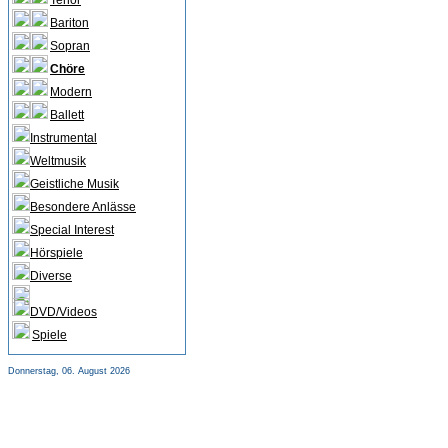
Tenor
Bariton
Sopran
Chöre
Modern
Ballett
Instrumental
Weltmusik
Geistliche Musik
Besondere Anlässe
Special Interest
Hörspiele
Diverse
DVD/Videos
Spiele
Donnerstag, 06. August 2026