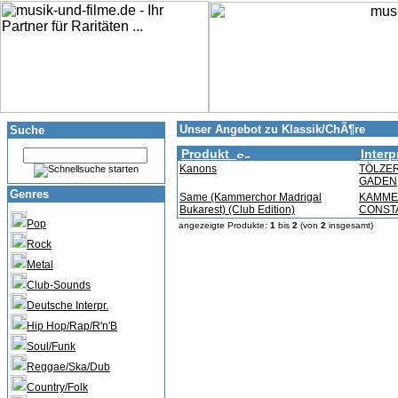
Unser Angebot zu Klassik/ChÃ¶re
Suche
Produkt
Interp
Kanons
TÖLZE
GADEN,
Genres
Same (Kammerchor Madrigal
KAMME
Bukarest) (Club Edition)
CONSTA
Pop
angezeigte Produkte:
1
bis
2
(von
2
insgesamt)
Rock
Metal
Club-Sounds
Deutsche Interpr.
Hip Hop/Rap/R'n'B
Soul/Funk
Reggae/Ska/Dub
Country/Folk