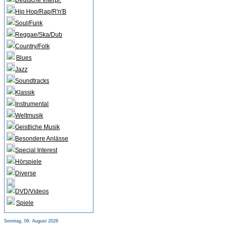
Deutsche Interpr.
Hip Hop/Rap/R'n'B
Soul/Funk
Reggae/Ska/Dub
Country/Folk
Blues
Jazz
Soundtracks
Klassik
Instrumental
Weltmusik
Geistliche Musik
Besondere Anlässe
Special Interest
Hörspiele
Diverse
DVD/Videos
Spiele
Sonntag, 09. August 2026