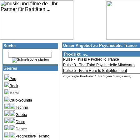
Unser Angebot zu Psychedelic Trance
Suche
Produkt
Pulse - This is Psychedlic Trance
Pulse 3 - The Third Psychedelic Mindwarp
Genres
Pulse 5 - From Here to Enlightenment
angezeigte Produkte:
1
bis
3
(von
3
insgesamt)
Pop
Rock
Metal
Club-Sounds
Techno
Gabba
Disco
Dance
Progressive Techno