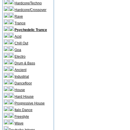
Hardcore/Techno
Hardcore/Crossover
Rave
Trance
Psychedelic Trance
Acid
Chill Out
Goa
Electro
Drum & Bass
Ancient
Industrial
Dancefloor
House
Hard House
Progressive House
Italo Dance
Freestyle
Wave