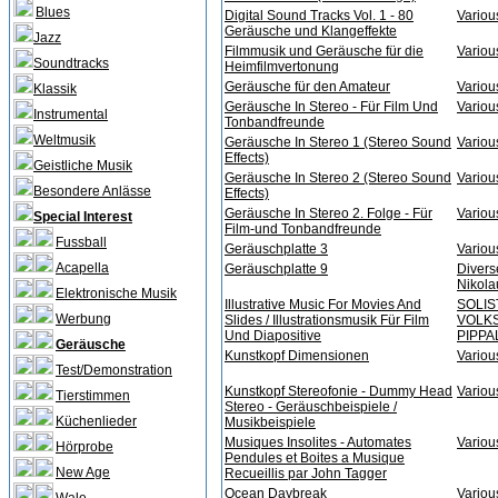
Blues
Digital Sound Tracks Vol. 1 - 80
Various
Geräusche und Klangeffekte
Jazz
Filmmusik und Geräusche für die
Various
Soundtracks
Heimfilmvertonung
Geräusche für den Amateur
Various
Klassik
Geräusche In Stereo - Für Film Und
Various
Instrumental
Tonbandfreunde
Weltmusik
Geräusche In Stereo 1 (Stereo Sound
Various
Effects)
Geistliche Musik
Geräusche In Stereo 2 (Stereo Sound
Various
Besondere Anlässe
Effects)
Geräusche In Stereo 2. Folge - Für
Various
Special Interest
Film-und Tonbandfreunde
Fussball
Geräuschplatte 3
Various
Acapella
Geräuschplatte 9
Diver
Nikola
Elektronische Musik
Illustrative Music For Movies And
SOLIS
Werbung
Slides / Illustrationsmusik Für Film
VOLK
Und Diapositive
PIPPAL
Geräusche
Kunstkopf Dimensionen
Various
Test/Demonstration
Kunstkopf Stereofonie - Dummy Head
Various
Tierstimmen
Stereo - Geräuschbeispiele /
Küchenlieder
Musikbeispiele
Musiques Insolites - Automates
Various
Hörprobe
Pendules et Boites a Musique
New Age
Recueillis par John Tagger
Ocean Daybreak
Various