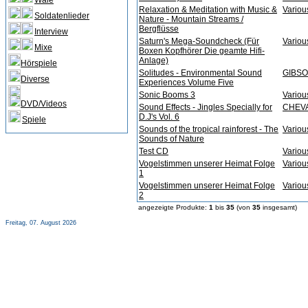
Wale
Relaxation & Meditation with Music &
Various
Soldatenlieder
Nature - Mountain Streams /
Bergflüsse
Interview
Saturn's Mega-Soundcheck (Für
Various
Mixe
Boxen Kopfhörer Die geamte Hifi-
Anlage)
Hörspiele
Solitudes - Environmental Sound
GIBSO
Diverse
Experiences Volume Five
Sonic Booms 3
Various
DVD/Videos
Sound Effects - Jingles Specially for
CHEVA
D.J's Vol. 6
Spiele
Sounds of the tropical rainforest - The
Various
Sounds of Nature
Test CD
Various
Vogelstimmen unserer Heimat Folge
Various
1
Vogelstimmen unserer Heimat Folge
Various
2
angezeigte Produkte:
1
bis
35
(von
35
insgesamt)
Freitag, 07. August 2026