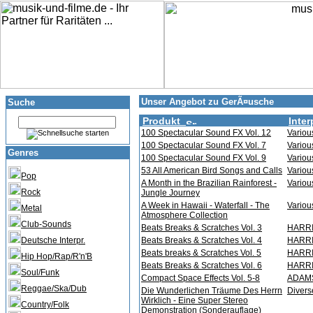
Unser Angebot zu GerÃ¤usche
Suche
Produkt
Inter
100 Spectacular Sound FX Vol. 12
Various
100 Spectacular Sound FX Vol. 7
Various
Genres
100 Spectacular Sound FX Vol. 9
Various
53 All American Bird Songs and Calls
Various
Pop
A Month in the Brazilian Rainforest -
Various
Rock
Jungle Journey
A Week in Hawaii - Waterfall - The
Various
Metal
Atmosphere Collection
Club-Sounds
Beats Breaks & Scratches Vol. 3
HARRI
Deutsche Interpr.
Beats Breaks & Scratches Vol. 4
HARRI
Beats breaks & Scratches Vol. 5
HARRI
Hip Hop/Rap/R'n'B
Beats Breaks & Scratches Vol. 6
HARRI
Soul/Funk
Compact Space Effects Vol. 5-8
ADAMS
Reggae/Ska/Dub
Die Wunderlichen Träume Des Herrn
Divers
Wirklich - Eine Super Stereo
Country/Folk
Demonstration (Sonderauflage)