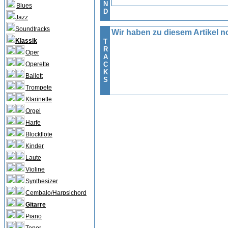
N
Blues
D
Jazz
Soundtracks
Wir haben zu diesem Artikel no
Klassik
T
R
Oper
A
Operette
C
K
Ballett
S
Trompete
Klarinette
Orgel
Harfe
Blockflöte
Kinder
Laute
Violine
Synthesizer
Cembalo/Harpsichord
Gitarre
Piano