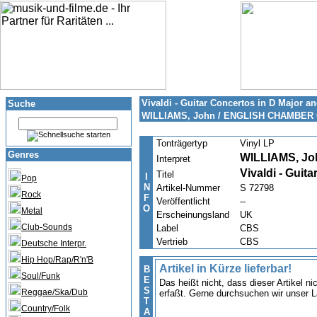
Vivaldi - Guitar Concertos in D Major an
Suche
WILLIAMS, John / ENGLISH CHAMBE
Tonträgertyp
Vinyl LP
Genres
WILLIAMS, J
Interpret
Vivaldi - Guit
Titel
I
Pop
N
Artikel-Nummer
S 72798
Rock
F
Veröffentlicht
--
O
Metal
Erscheinungsland
UK
Club-Sounds
Label
CBS
Vertrieb
CBS
Deutsche Interpr.
Hip Hop/Rap/R'n'B
Artikel in Kürze lieferbar!
B
Soul/Funk
E
Das heißt nicht, dass dieser Artikel n
S
Reggae/Ska/Dub
erfaßt. Gerne durchsuchen wir unser L
T
Country/Folk
A