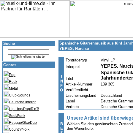
Spanische Gitarrenmusik aus fünf Jahrh
Suche
YEPES, Narciso
Tonträgertyp
Vinyl LP
Genres
YEPES, Narci
Interpret
Spanische Git
Pop
I
Jahrhunderten
Titel
N
Rock
Artikel-Nummer
139 365
F
Metal
Veröffentlicht
--
O
Club-Sounds
Erscheinungsland
Deutschland
Label
Deutsche Grammo
Deutsche Interpr.
Vertrieb
Deutsche Grammo
Hip Hop/Rap/R'n'B
Soul/Funk
Unsere Artikel sind überwieg
Reggae/Ska/Dub
B
Wählen Sie den gewünschten Zustand u
E
den Warenkorb.
Country/Folk
S