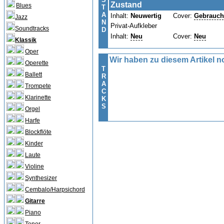
Zustand
Blues
T
A
Inhalt:
Neuwertig
Cover:
Gebrauch
Jazz
N
Privat-Aufkleber
Soundtracks
D
Inhalt:
Neu
Cover:
Neu
Klassik
Oper
Wir haben zu diesem Artikel no
Operette
T
Ballett
R
A
Trompete
C
Klarinette
K
S
Orgel
Harfe
Blockflöte
Kinder
Laute
Violine
Synthesizer
Cembalo/Harpsichord
Gitarre
Piano