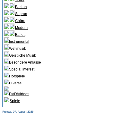
Tenor
Bariton
Sopran
Chöre
Modern
Ballett
Instrumental
Weltmusik
Geistliche Musik
Besondere Anlässe
Special Interest
Hörspiele
Diverse
DVD/Videos
Spiele
Freitag, 07. August 2026