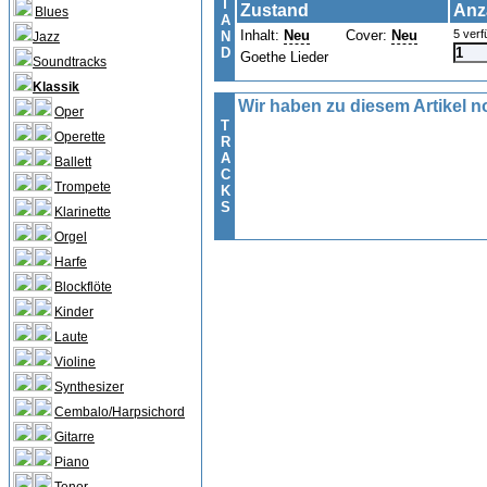
T
Zustand
Anz
Blues
A
Inhalt:
Neu
Cover:
Neu
5 verf
N
Jazz
D
Goethe Lieder
Soundtracks
Klassik
Wir haben zu diesem Artikel no
Oper
T
Operette
R
A
Ballett
C
Trompete
K
S
Klarinette
Orgel
Harfe
Blockflöte
Kinder
Laute
Violine
Synthesizer
Cembalo/Harpsichord
Gitarre
Piano