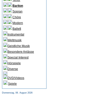
Tenor
Bariton
Sopran
Chöre
Modern
Ballett
Instrumental
Weltmusik
Geistliche Musik
Besondere Anlässe
Special Interest
Hörspiele
Diverse
DVD/Videos
Spiele
Donnerstag, 06. August 2026