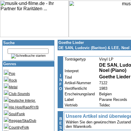
Goethe Lieder
Suche
DE SAN, Ludovic (Bariton) & LEE, Noel 
Tonträgertyp
Vinyl LP
Genres
DE SAN, Ludov
Noel (Piano)
Interpret
Pop
I
Goethe Lieder
Titel
N
Rock
Artikel-Nummer
7122
F
Metal
Veröffentlicht
1983
O
Club-Sounds
Erscheinungsland
Belgien
Label
Pavane Records
Deutsche Interpr.
Vertrieb
Teldec
Hip Hop/Rap/R'n'B
Soul/Funk
Unsere Artikel sind überwieg
B
Reggae/Ska/Dub
Wählen Sie den gewünschten Zustand u
E
den Warenkorb.
Country/Folk
S