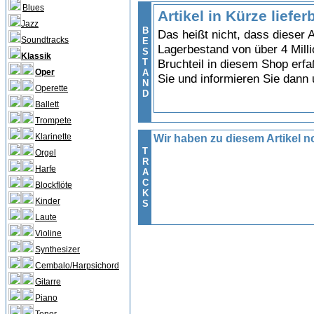
Blues
Artikel in Kürze liefer
Jazz
B
Das heißt nicht, dass dieser A
Soundtracks
E
Lagerbestand von über 4 Milli
S
Klassik
T
Bruchteil in diesem Shop erfa
Oper
A
Sie und informieren Sie dann
N
Operette
D
Ballett
Trompete
Klarinette
Wir haben zu diesem Artikel no
T
Orgel
R
Harfe
A
C
Blockflöte
K
Kinder
S
Laute
Violine
Synthesizer
Cembalo/Harpsichord
Gitarre
Piano