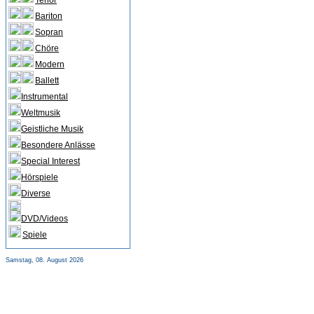
Tenor
Bariton
Sopran
Chöre
Modern
Ballett
Instrumental
Weltmusik
Geistliche Musik
Besondere Anlässe
Special Interest
Hörspiele
Diverse
DVD/Videos
Spiele
Samstag, 08. August 2026