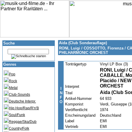
Aida (Club Sonderauflage)
Suche
RONI, Luigi / COSSOTTO, Fiorenza / C
PHILHARMONIC ORCHEST
Tonträgertyp
Vinyl LP Box (3)
Genres
RONI, Luigi /
Pop
CABALLE, Mon
Placido / N
Rock
ORCHEST
Interpret
Metal
I
Aida (Club So
N
Titel
Club-Sounds
F
Artikel-Nummer
64 933
Deutsche Interpr.
O
Komponist
Verdi, Giuseppe (
Hip Hop/Rap/R'n'B
Veröffentlicht
1974
Soul/Funk
Erscheinungsland
Deutschland
Label
EMI
Reggae/Ska/Dub
Vertrieb
EMI
Country/Folk