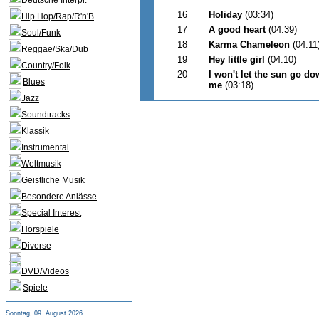
Deutsche Interpr.
16
Holiday
(03:34)
Hip Hop/Rap/R'n'B
17
A good heart
(04:39)
Soul/Funk
18
Karma Chameleon
(04:11
Reggae/Ska/Dub
19
Hey little girl
(04:10)
Country/Folk
20
I won't let the sun go d
Blues
me
(03:18)
Jazz
Soundtracks
Klassik
Instrumental
Weltmusik
Geistliche Musik
Besondere Anlässe
Special Interest
Hörspiele
Diverse
DVD/Videos
Spiele
Sonntag, 09. August 2026