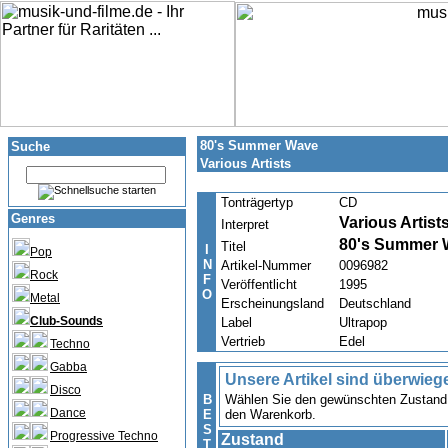
80's Summer Wave
Suche
Various Artists
Tonträgertyp
CD
Genres
Various Artist
Interpret
80's Summer 
Titel
I
Pop
N
Artikel-Nummer
0096982
Rock
F
Veröffentlicht
1995
O
Metal
Erscheinungsland
Deutschland
Club-Sounds
Label
Ultrapop
Vertrieb
Edel
Techno
Gabba
Unsere Artikel sind überwieg
Disco
B
Wählen Sie den gewünschten Zustand u
Dance
E
den Warenkorb.
S
Progressive Techno
Zustand
T