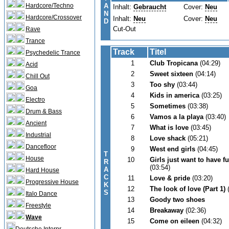
Hardcore/Techno
A
Inhalt:
Gebraucht
Cover:
Neu
N
Hardcore/Crossover
Inhalt:
Neu
Cover:
Neu
D
Cut-Out
Rave
Trance
Track
Titel
Psychedelic Trance
1
Club Tropicana
(04:29)
Acid
2
Sweet sixteen
(04:14)
Chill Out
3
Too shy
(03:44)
Goa
4
Kids in america
(03:25)
Electro
5
Sometimes
(03:38)
Drum & Bass
6
Vamos a la playa
(03:40)
Ancient
7
What is love
(03:45)
Industrial
8
Love shack
(05:21)
Dancefloor
9
West end girls
(04:45)
T
House
10
Girls just want to have f
R
(03:54)
A
Hard House
C
11
Love & pride
(03:20)
Progressive House
K
12
The look of love (Part 1)
S
Italo Dance
13
Goody two shoes
Freestyle
14
Breakaway
(02:36)
Wave
15
Come on eileen
(04:32)