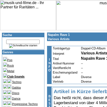
Napalm Rave 1
Suche
Various Artists
Tonträgertyp
Doppel-CD-Album
Genres
Various Artist
Interpret
Napalm Rave 
Titel
I
Pop
N
Artikel-Nummer
--
Rock
F
Veröffentlicht
--
O
Metal
Erscheinungsland
--
Club-Sounds
Label
Diverse
Vertrieb
Diverse
Techno
Gabba
Artikel in Kürze liefer
Disco
B
Das heißt nicht, dass dieser A
Dance
E
Lagerbestand von über 4 Milli
S
Progressive Techno