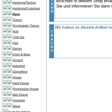
T
Bruchteil in diesem Shop erfa
Hardcore/Techno
A
Sie und informieren Sie dann
N
Hardcore/Crossover
D
Rave
Trance
Psychedelic Trance
Wir haben zu diesem Artikel no
Acid
T
R
Chill Out
A
Goa
C
K
Electro
S
Drum & Bass
Ancient
Industrial
Dancefloor
House
Hard House
Progressive House
Italo Dance
Freestyle
Wave