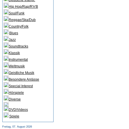
Deutsche Interpr.
Hip Hop/Rap/R'n'B
Soul/Funk
Reggae/Ska/Dub
Country/Folk
Blues
Jazz
Soundtracks
Klassik
Instrumental
Weltmusik
Geistliche Musik
Besondere Anlässe
Special Interest
Hörspiele
Diverse
DVD/Videos
Spiele
Freitag, 07. August 2026