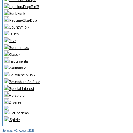
Deutsche Interpr.
Hip Hop/Rap/R'n'B
Soul/Funk
Reggae/Ska/Dub
Country/Folk
Blues
Jazz
Soundtracks
Klassik
Instrumental
Weltmusik
Geistliche Musik
Besondere Anlässe
Special Interest
Hörspiele
Diverse
DVD/Videos
Spiele
Sonntag, 09. August 2026