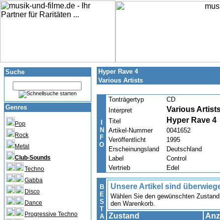
Hyper Rave 4
Suche
Various Artists
Tonträgertyp
CD
Genres
Various Artist
Interpret
Hyper Rave 4
Titel
I
Pop
N
Artikel-Nummer
0041652
Rock
F
Veröffentlicht
1995
O
Metal
Erscheinungsland
Deutschland
Club-Sounds
Label
Control
Vertrieb
Edel
Techno
Gabba
Unsere Artikel sind überwieg
B
Disco
E
Wählen Sie den gewünschten Zustand u
S
Dance
den Warenkorb.
T
Progressive Techno
Zustand
Anz
A