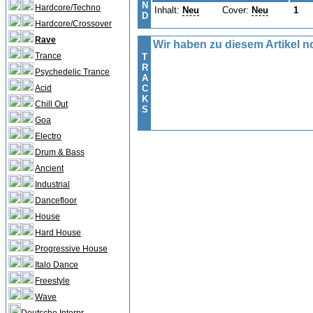
N
Hardcore/Techno
Inhalt:
Neu
Cover:
Neu
1
D
Hardcore/Crossover
Rave
Wir haben zu diesem Artikel no
Trance
T
R
Psychedelic Trance
A
Acid
C
K
Chill Out
S
Goa
Electro
Drum & Bass
Ancient
Industrial
Dancefloor
House
Hard House
Progressive House
Italo Dance
Freestyle
Wave