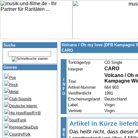
Volcano / Oh my love (DFB Kampagne Wi
Suche
CARO
Tonträgertyp
CD Single
Genres
CARO
Interpret
Volcano / Oh 
Pop
I
Kampagne Wir 
Titel
N
Rock
Artikel-Nummer
664 903
F
Metal
Veröffentlicht
1991
O
Club-Sounds
Erscheinungsland
Deutschland
Label
Virgin
Deutsche Interpr.
Vertrieb
Virgin
Hip Hop/Rap/R'n'B
Soul/Funk
Artikel in Kürze liefer
Reggae/Ska/Dub
B
Das heißt nicht, dass dieser A
Country/Folk
E