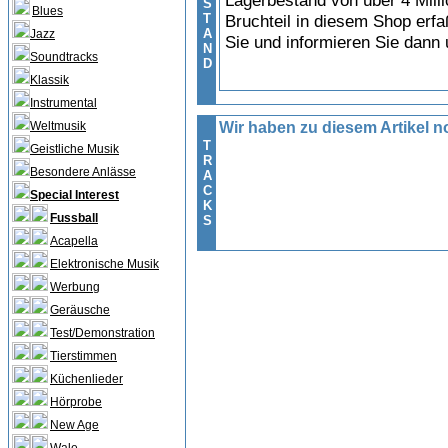
Lagerbestand von über 4 Milli
S
Blues
T
Bruchteil in diesem Shop erfa
A
Jazz
Sie und informieren Sie dann
N
Soundtracks
D
Klassik
Instrumental
Weltmusik
Wir haben zu diesem Artikel no
T
Geistliche Musik
R
Besondere Anlässe
A
C
Special Interest
K
Fussball
S
Acapella
Elektronische Musik
Werbung
Geräusche
Test/Demonstration
Tierstimmen
Küchenlieder
Hörprobe
New Age